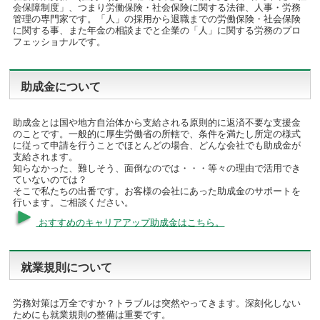
会保障制度」、つまり労働保険・社会保険に関する法律、人事・労務
管理の専門家です。「人」の採用から退職までの労働保険・社会保険
に関する事、また年金の相談までと企業の「人」に関する労務のプロ
フェッショナルです。
助成金について
助成金とは国や地方自治体から支給される原則的に返済不要な支援金
のことです。一般的に厚生労働省の所轄で、条件を満たし所定の様式
に従って申請を行うことでほとんどの場合、どんな会社でも助成金が
支給されます。
知らなかった、難しそう、面倒なのでは・・・等々の理由で活用でき
ていないのでは？
そこで私たちの出番です。お客様の会社にあった助成金のサポートを
行います。ご相談ください。
おすすめのキャリアアップ助成金はこちら。
就業規則について
労務対策は万全ですか？トラブルは突然やってきます。深刻化しない
ためにも就業規則の整備は重要です。