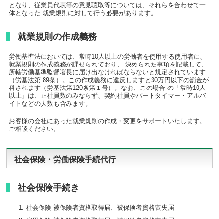
となり、従業員代表等の意見聴取等については、それらを合わせて一
体となった 就業規則に対して行う必要があります。
就業規則の作成義務
労働基準法においては、常時10人以上の労働者を使用する使用者に、
就業規則の作成義務が課せられており、 決められた事項を記載して、
所轄労働基準監督署長に届け出なければならないと規定されています
（労基法第 89条）。この作成義務に違反しますと30万円以下の罰金が
科されます（労基法第120条第１号）。なお、この場合 の「常時10人
以上」は、正社員数のみならず、契約社員やパートタイマー・アルバ
イトなどの人数も含みます。
お客様の会社にあった就業規則の作成・変更をサポートいたします。
ご相談ください。
社会保険・労働保険手続代行
社会保険手続き
社会保険 被保険者資格取得届、被保険者資格喪失届