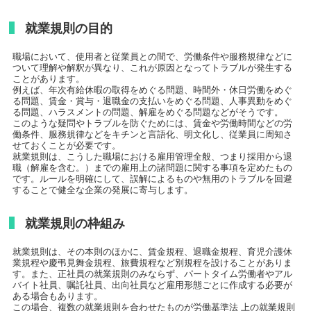
就業規則の目的
職場において、使用者と従業員との間で、労働条件や服務規律などに
ついて理解や解釈が異なり、これが原因となってトラブルが発生する
ことがあります。
例えば、年次有給休暇の取得をめぐる問題、時間外・休日労働をめぐ
る問題、賃金・賞与・退職金の支払いをめぐる問題、人事異動をめぐ
る問題、ハラスメントの問題、解雇をめぐる問題などがそうです。
このような疑問やトラブルを防ぐためには、賃金や労働時間などの労
働条件、服務規律などをキチンと言語化、明文化し、従業員に周知さ
せておくことが必要です。
就業規則は、こうした職場における雇用管理全般、つまり採用から退
職（解雇を含む。）までの雇用上の諸問題に関する事項を定めたもの
です。ルールを明確にして、誤解によるものや無用のトラブルを回避
することで健全な企業の発展に寄与します。
就業規則の枠組み
就業規則は、その本則のほかに、賃金規程、退職金規程、育児介護休
業規程や慶弔見舞金規程、旅費規程など別規程を設けることがありま
す。また、正社員の就業規則のみならず、パートタイム労働者やアル
バイト社員、嘱託社員、出向社員など雇用形態ごとに作成する必要が
ある場合もあります。
この場合、複数の就業規則を合わせたものが労働基準法 上の就業規則