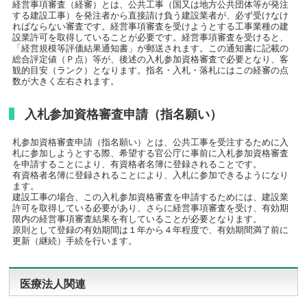
経営事項審査（経審）とは、公共工事（国又は地方公共団体等が発注
する建設工事）を発注者から直接請け負う建設業者が、必ず受けなけ
ればならない審査です。経営事項審査を受けようとする工事業種の建
設業許可を取得していることが必要です。経営事項審査を受けると、
「経営規模等評価結果通知書」が郵送されます。この通知書に記載の
総合評定値（Ｐ点）等が、後述の入札参加資格審査で必要となり、客
観的目安（ランク）となります。指名・入札・落札にはこの経審の点
数が大きく左右されます。
入札参加資格審査申請（指名願い）
札参加資格審査申請（指名願い）とは、公共工事を受注するために入
札に参加しようとする際、希望する官公庁に事前に入札参加資格審査
を申請することにより、有資格者名簿に登録されることです。
有資格者名簿に登録されることにより、入札に参加できるようになり
ます。
建設工事の場合、この入札参加資格審査を申請するためには、建設業
許可を取得している必要があり、さらに経営事項審査を受け、有効期
限内の経営事項審査結果を有していることが必要となります。
原則として登録の有効期間は１年から４年程度で、有効期間満了前に
更新（継続）手続を行います。
医療法人関連