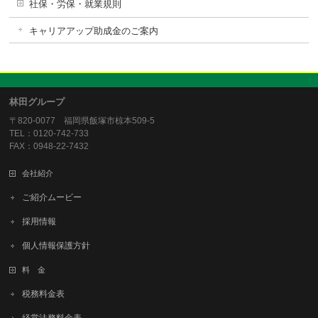
社保・労保・就業規則
キャリアアップ助成金のご案内
林田グループ
〒820-0077 福岡県飯塚市椋本509-5
TEL：0120-742-733
FAX：0948-22-7432
会社紹介
ご紹介ムービー
採用情報
個人情報保護方針
料 金
税務料金表
経営法務料金表